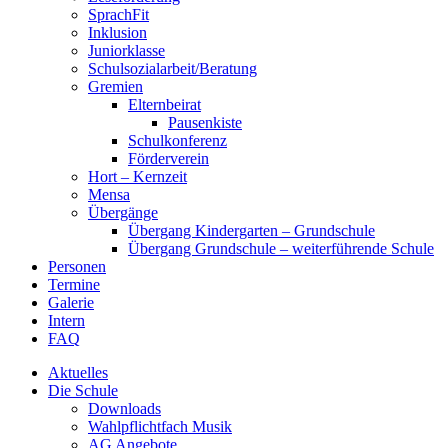
SprachFit
Inklusion
Juniorklasse
Schulsozialarbeit/Beratung
Gremien
Elternbeirat
Pausenkiste
Schulkonferenz
Förderverein
Hort – Kernzeit
Mensa
Übergänge
Übergang Kindergarten – Grundschule
Übergang Grundschule – weiterführende Schule
Personen
Termine
Galerie
Intern
FAQ
Aktuelles
Die Schule
Downloads
Wahlpflichtfach Musik
AG Angebote